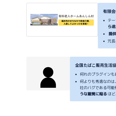
有限会
テー
ら追
提
冗長
全国たばこ販売生活協
何れのプラグインも
何よりも秀逸なのは
社のバグである可能
うな錯覚に陥る
ほど