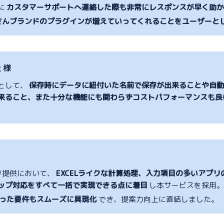
に
カスタマーサポートへ連絡した際も非常にレスポンスが早く助
oziさんブランドのプラグインが増えていってくれることをユーザー
 様
として、
保存時にデータに紐付いた名前で保存が出来ることや自
来ること、また十分な機能にも関わらずコストパフォーマンスも良
プリ提供において、
EXCELライクな計算処理、入力項目の多いアプ
ップ対応をすべて一括で実現できる点に着目
し本サービスを採用
った要件もスムーズに具現化
でき、提案力向上に直結しました。