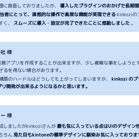
題に直面しておりましたが、
導入したプラグインのおかげで長期
当者にとって、直感的な操作で高度な機能が実現できる
kinko
すく、
スムーズに導入・設定が完了できたことに感動しました
。
社 様
簡単に業務アプリを作成することが出来ますが、少し複雑な事をしよう
使用せざるを得ない場合があります。
の場合、構築のハードルはどうしても上がってしまいますが、
kinkoz
eアプリ開発が出来るようになるかと思います。
ー 様
しましたがkinkoziさんが
最も気に入っている点はUIのデザイン
ちろん
見た目もkintoneの標準デザインに馴染み気に入っておりま