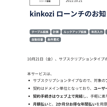
2022.10.21
リリース情報
kinkozi ローンチのお
テーブル拡張
計算
ルックアップ拡張
年月入力
自動採番
条件書式
10月21日（金）、サブスクリプションタイプの ki
本サービスは、
サブスクリプションタイプなので、対象の
契約はドメイン単位となっており、
ユーザ
契約手続きはウェブ上で完結
し、手軽に素
月額払い
と、
2か月分お得な年間払い
を用