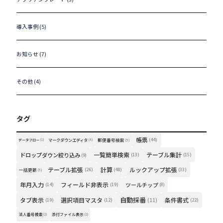
導入事例 (5)
お知らせ (7)
その他 (4)
タグ
帳票
(44)
マークダウンエディタ
郵便番号検索
データフロー
(1)
(4)
(5)
一覧簡単検索
テーブル集計
ドロップダウン絞り込み
(13)
(15)
(9)
テーブル拡張
計算
ルックアップ拡張
(26)
(48)
(33)
一括更新
(5)
年月入力
フィールド非表示
ツールチップ
(14)
(19)
(8)
自動採番
タブ表示
選択項目マスタ
条件書式
(19)
(12)
(11)
(22)
法人番号検索
添付ファイル表示
(2)
(2)