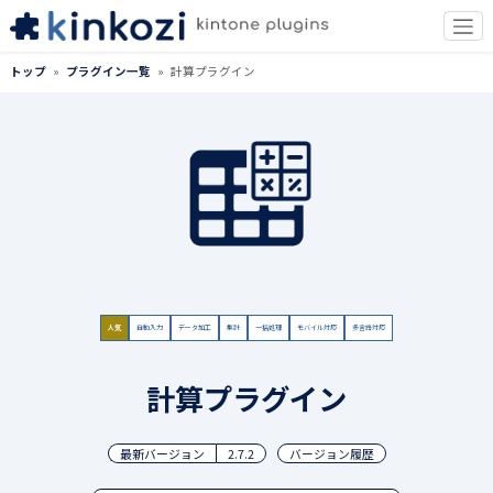
トップ
プラグイン一覧
計算プラグイン
人気
自動入力
データ加工
集計
一括処理
モバイル対応
多言語対応
計算プラグイン
最新バージョン
2.7.2
バージョン履歴