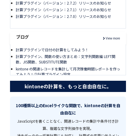
計算プラグイン（バージョン：2.7.2）リリースのお知らせ
計算プラグイン（バージョン：2.7.1）リリースのお知らせ
計算プラグイン（バージョン：2.7.0）リリースのお知らせ
ブログ
View more
計算プラグインで日付の計算をしてみよう！
計算プラグイン、関数の使い方まとめ：文字列関数編 LEFT関
数、JIS関数、SUBSTITUTE関数
kintone の関連レコードを集計して月次稼働時間レポートを作っ
てみよう！②計算プラグイン設定
チェックボックス・複数選択対応！計算プラグインでCONTAINS
kintoneの計算を、もっと自由自在に。
関数と同様の判定を行う方法
100種類以上のExcelライクな関数で、kintoneの計算を自
由自在に
JavaScriptを書くことなく、関連レコードの集計や条件付き計
算、複雑な文字列操作を実現。
過去データの一括再計算にも対応し、計算式の変更に伴うメン