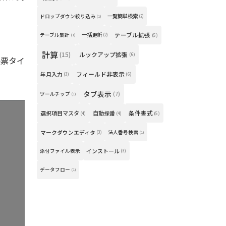
一覧簡単検索
ドロップダウン絞り込み
(2)
(1)
一括更新
テーブル拡張
テーブル集計
(2)
(5)
(1)
計算
(15)
ルックアップ拡張
(6)
帳票タイ
フィールド非表示
年月入力
(6)
(3)
タブ表示
(7)
ツールチップ
(1)
選択項目マスタ
自動採番
条件書式
(4)
(4)
(5)
マークダウンエディタ
法人番号検索
(3)
(1)
インストール
添付ファイル表示
(3)
データフロー
(1)