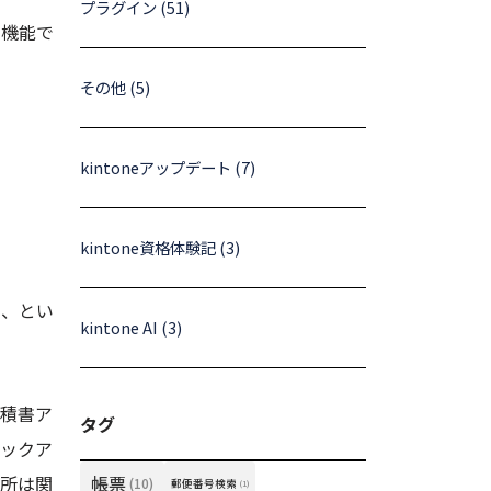
プラグイン (51)
み機能で
その他 (5)
kintoneアップデート (7)
kintone資格体験記 (3)
い、とい
kintone AI (3)
見積書ア
タグ
ルックア
住所は関
帳票
(10)
郵便番号検索
(1)