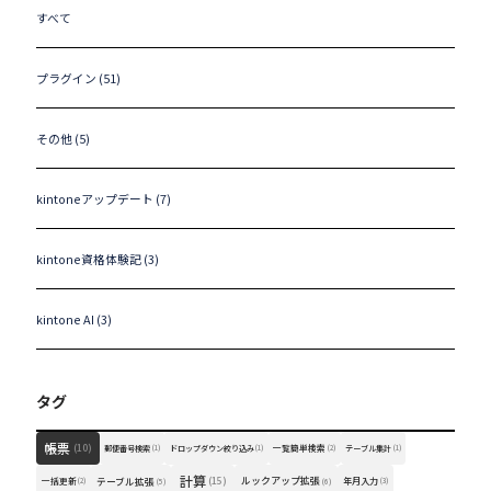
すべて
プラグイン (51)
その他 (5)
kintoneアップデート (7)
kintone資格体験記 (3)
kintone AI (3)
タグ
帳票
(10)
一覧簡単検索
郵便番号検索
(1)
ドロップダウン絞り込み
(1)
(2)
テーブル集計
(1)
計算
(15)
ルックアップ拡張
一括更新
テーブル拡張
年月入力
(2)
(5)
(6)
(3)