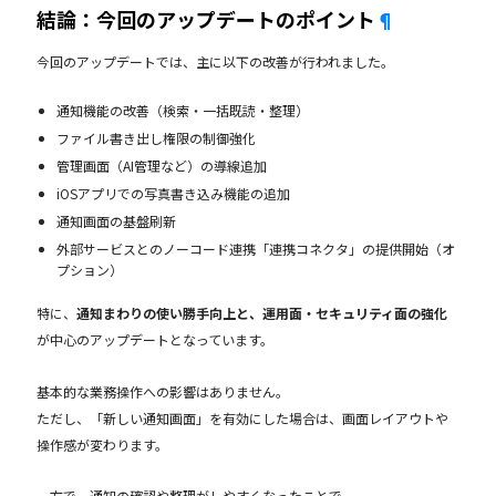
結論：今回のアップデートのポイント
¶
今回のアップデートでは、主に以下の改善が行われました。
通知機能の改善（検索・一括既読・整理）
ファイル書き出し権限の制御強化
管理画面（AI管理など）の導線追加
iOSアプリでの写真書き込み機能の追加
通知画面の基盤刷新
外部サービスとのノーコード連携「連携コネクタ」の提供開始（オ
プション）
特に、
通知まわりの使い勝手向上と、運用面・セキュリティ面の強化
が中心のアップデートとなっています。
基本的な業務操作への影響はありません。
ただし、「新しい通知画面」を有効にした場合は、画面レイアウトや
操作感が変わります。
一方で、通知の確認や整理がしやすくなったことで、