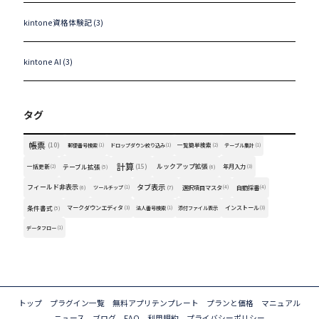
kintone資格体験記 (3)
kintone AI (3)
タグ
帳票
(10)
一覧簡単検索
郵便番号検索
(1)
ドロップダウン絞り込み
(1)
(2)
テーブル集計
(1)
計算
(15)
ルックアップ拡張
一括更新
テーブル拡張
年月入力
(2)
(5)
(6)
(3)
タブ表示
フィールド非表示
(7)
選択項目マスタ
自動採番
(6)
ツールチップ
(1)
(4)
(4)
条件書式
マークダウンエディタ
インストール
(5)
(3)
法人番号検索
(1)
添付ファイル表示
(3)
データフロー
(1)
トップ
プラグイン一覧
無料アプリテンプレート
プランと価格
マニュアル
ニュース
ブログ
FAQ
利用規約
プライバシーポリシー