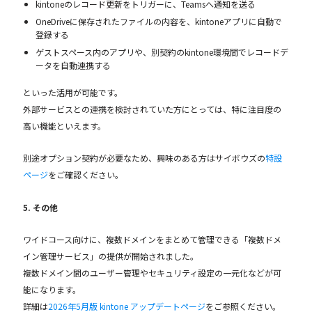
kintoneのレコード更新をトリガーに、Teamsへ通知を送る
OneDriveに保存されたファイルの内容を、kintoneアプリに自動で
登録する
ゲストスペース内のアプリや、別契約のkintone環境間でレコードデ
ータを自動連携する
といった活用が可能です。
外部サービスとの連携を検討されていた方にとっては、特に注目度の
高い機能といえます。
別途オプション契約が必要なため、興味のある方はサイボウズの
特設
ページ
をご確認ください。
5. その他
ワイドコース向けに、複数ドメインをまとめて管理できる「複数ドメ
イン管理サービス」の提供が開始されました。
複数ドメイン間のユーザー管理やセキュリティ設定の一元化などが可
能になります。
詳細は
2026年5月版 kintone アップデートページ
をご参照ください。